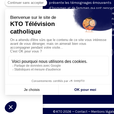
présente les témoignages émouvants
d’hommes et de femmes qui ont rencon
Dieu. À l’occasion d’un événement surv
dans leur vie, comme une rencontre, un 
ou une maladie, ils ont vécu une rencon
avec Jésus qui a complètement changé
vie. Ils nous expliquent comment et no
font partager leur joie.
Visiter la page de l'émission
© KTO 2026 —
Contact
—
Mentions légal