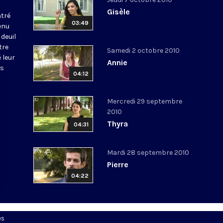
Gisèle
tré
03:49
enu
deuil
tre
Samedi 2 octobre 2010
 leur
Annie
us
04:12
Mercredi 29 septembre
2010
Thyra
04:31
Mardi 28 septembre 2010
Pierre
04:22
es