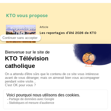
KTO vous propose
Article
Les reportages d'été 2026 de KTO
Article
La visite pastorale du pape Léon
XIV à Assise à suivre sur KTO le
jeudi 6 août
Article
Le pape en Uruguay, Argentine et
Pérou du 6 au 17 novembre 2026
© KTO 2026 —
Contact
—
Mentions légales