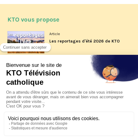
KTO vous propose
Article
Les reportages d'été 2026 de KTO
Article
La visite pastorale du pape Léon
XIV à Assise à suivre sur KTO le
jeudi 6 août
Article
Le pape en Uruguay, Argentine et
Pérou du 6 au 17 novembre 2026
© KTO 2026 —
Contact
—
Mentions légales