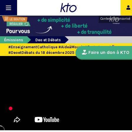
Contenu sponsorisé
Émissions
Deo et Débats
#EnseignementCatholique #AideàMourir #Engagement ||
Faire un don à KTO
#DeoetDébats du 18 décembre 2025