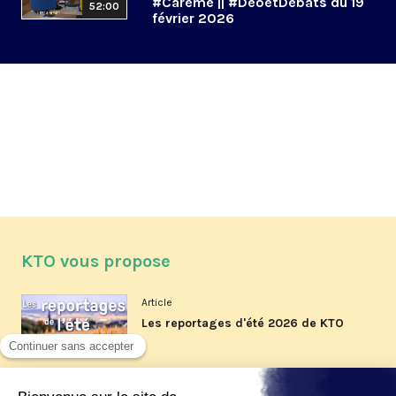
#Carême || #DeoetDébats du 19
52:00
février 2026
KTO vous propose
Article
Les reportages d'été 2026 de KTO
Article