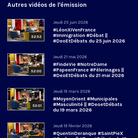
Autres vidéos de l'émission
Jeudi 25 juin 2026
#LéonXIVenFrance
#Immigration #Débat ||
52:52
#DeoEtDébats du 25 juin 2026
Jeudi 21 mai 2026
#FindeVie #NotreDame
#PapeenFrance #Pèlerinages ||
52:00
#DeoEtDébats du 21 mai 2026
Jeudi 19 mars 2026
#MoyenOrient #Municipales
#Masculinité || #DeoetDébats
53:01
du 19 mars 2026
Jeudi 19 février 2026
#QuentinDeranque #SaintPieX