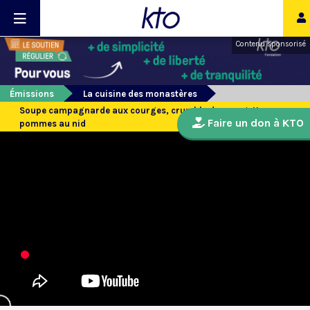
Contenu sponsorisé
Émissions
La cuisine des monastères
Soupe campagnarde aux courges, crumble de courgettes,
Faire un don à KTO
pommes au nid