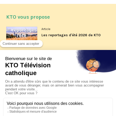
KTO vous propose
Article
Les reportages d'été 2026 de KTO
Article
La visite pastorale du pape Léon
XIV à Assise à suivre sur KTO le
jeudi 6 août
Article
Le pape en Uruguay, Argentine et
Pérou du 6 au 17 novembre 2026
© KTO 2026 —
Contact
—
Mentions légales