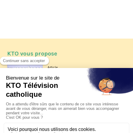
KTO vous propose
Article
Les reportages d'été 2026 de KTO
Article
La visite pastorale du pape Léon
XIV à Assise à suivre sur KTO le
jeudi 6 août
Article
Le pape en Uruguay, Argentine et