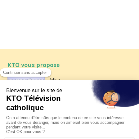
KTO vous propose
Article
Les reportages d'été 2026 de KTO
Article
La visite pastorale du pape Léon
XIV à Assise à suivre sur KTO le
jeudi 6 août
Article