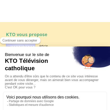
KTO vous propose
Article
Les reportages d'été 2026 de KTO
Article
La visite pastorale du pape Léon
XIV à Assise à suivre sur KTO le
jeudi 6 août
Article
Le pape en Uruguay, Argentine et
Pérou du 6 au 17 novembre 2026