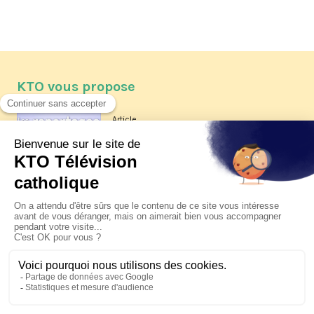
KTO vous propose
Article
Les reportages d'été 2026 de KTO
Article
La visite pastorale du pape Léon
XIV à Assise à suivre sur KTO le
jeudi 6 août
Article
Le pape en Uruguay, Argentine et
Pérou du 6 au 17 novembre 2026