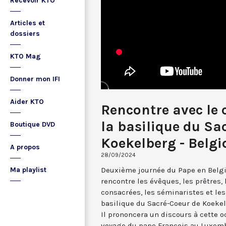
Recevoir KTO
Articles et
dossiers
KTO Mag
Donner mon IFI
Aider KTO
Rencontre avec le 
la basilique du Sa
Boutique DVD
Koekelberg - Belgi
A propos
28/09/2024
Deuxième journée du Pape en Belgiqu
Ma playlist
rencontre les évêques, les prêtres, 
consacrées, les séminaristes et les
basilique du Sacré-Coeur de Koekel
Il prononcera un discours à cette o
voyage du pape François au Luxemb