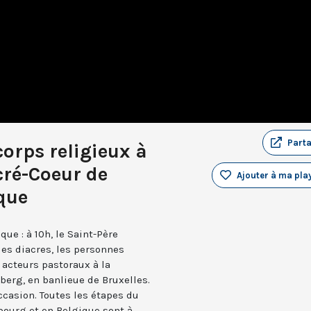
Part
corps religieux à
cré-Coeur de
Ajouter à ma play
que
e : à 10h, le Saint-Père
les diacres, les personnes
 acteurs pastoraux à la
berg, en banlieue de Bruxelles.
ccasion. Toutes les étapes du
ourg et en Belgique sont à