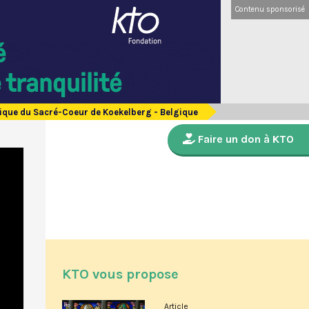
Contenu sponsorisé
ilique du Sacré-Coeur de Koekelberg - Belgique
Faire un don à KTO
KTO vous propose
Article