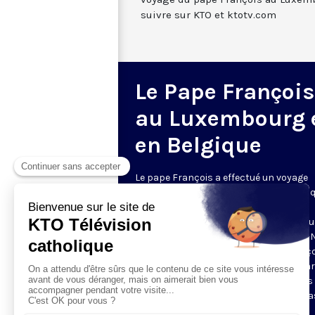
suivre sur KTO et ktotv.com
Le Pape François
au Luxembourg 
en Belgique
Le pape François a effectué un voyage
apostolique au Luxembourg et en Belgi
26 au 29 septembre. Durant ce 46e
déplacement, il s'est rendu à Luxembou
puis à Bruxelles, Louvain et Louvain-la-
C'était la première visite du pape Franç
Belgique, pays visité à deux reprises par
pape Jean-Paul II. Retrouvez ici tous les
directs, les temps forts ainsi que les fl
quotidiens de nos envoyés spéciaux.