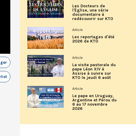
Les Docteurs de
l'Église, une série
documentaire à
redécouvrir sur KTO
Article
Les reportages d'été
2026 de KTO
Article
ager
La visite pastorale du
pape Léon XIV à
Assise à suivre sur
list
KTO le jeudi 6 août
Article
Le pape en Uruguay,
Argentine et Pérou du
6 au 17 novembre
2026