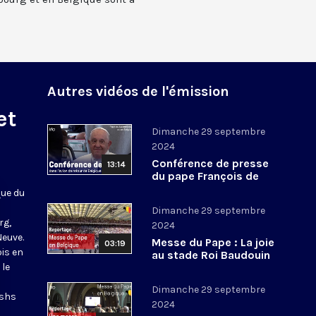
Autres vidéos de l'émission
et
Dimanche 29 septembre
2024
Conférence de presse
13:14
du pape François de
retour de son voyage
que du
au Luxembourg et en
Dimanche 29 septembre
Belgique
rg,
2024
Neuve.
Messe du Pape : La joie
03:19
ois en
au stade Roi Baudouin
 le
#Bruxelles
Dimanche 29 septembre
ashs
2024