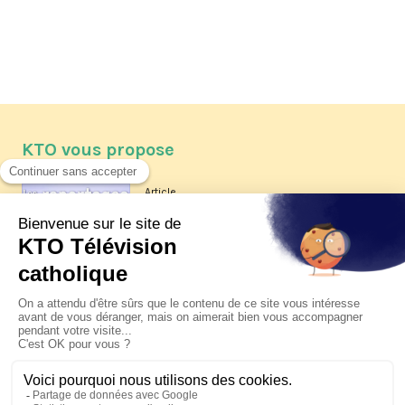
KTO vous propose
Article
Les reportages d'été 2026 de KTO
Article
La visite pastorale du pape Léon
XIV à Assise à suivre sur KTO le
jeudi 6 août
Article
Le pape en Uruguay, Argentine et
Pérou du 6 au 17 novembre 2026