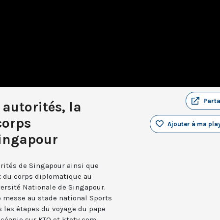
Part
autorités, la
 corps
Ajouter à ma play
Singapour
orités de Singapour ainsi que
t du corps diplomatique au
versité Nationale de Singapour.
e messe au stade national Sports
s les étapes du voyage du pape
Océanie sur KTO et ktotv.com