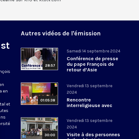
Autres vidéos de l'émission
st
Samedi 14 septembre 2024
Conférence de presse
du pape François de
28:57
retour d’Asie
nçois
en
Vendredi 13 septembre
a en
2024
Rencontre
01:05:38
tal et
interreligieuse avec
outes
des jeunes au Collège
Catholique Junior de
ans
Vendredi 13 septembre
Singapour
rsité
2024
Visite à des personnes
30:00