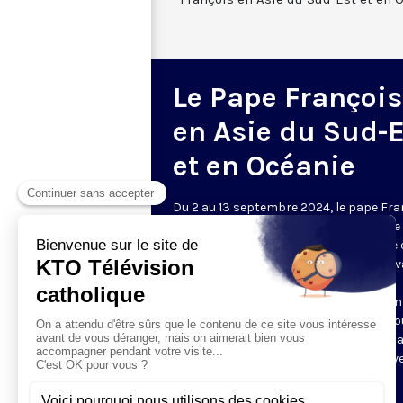
Le Pape François
en Asie du Sud-E
et en Océanie
Du 2 au 13 septembre 2024, le pape Fra
effectue son plus long voyage depuis le
début de son pontificat pour se rendre 
Asie du Sud-Est et en Océanie. Le Pape v
effet visiter quatre pays : Indonésie,
Papouasie-Nouvelle-Guinée, Timor orien
Singapour. KTO retransmet en direct t
les étapes de ce voyage exceptionnel d
une région marquée par une grande dive
religieuse.