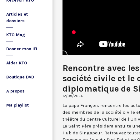
Recevoir KTO
Articles et
dossiers
KTO Mag
Donner mon IFI
Aider KTO
Rencontre avec les 
société civile et le
Boutique DVD
diplomatique de 
A propos
12/09/2024
Le pape François rencontre les aut
Ma playlist
des membres de la société civile e
théâtre du Centre Culturel de l’Uni
Le Saint-Père présidera ensuite un
Hub de Singapour. Retrouvez toute
François en Asie du Sud-Est et en 