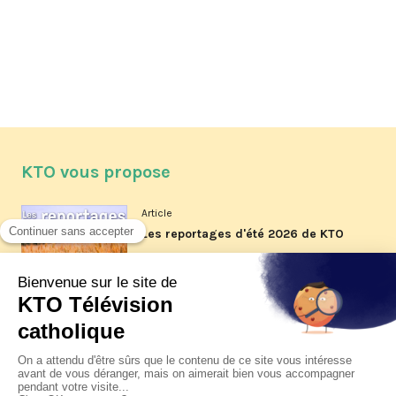
KTO vous propose
Article
Les reportages d'été 2026 de KTO
Article
La visite pastorale du pape Léon
XIV à Assise à suivre sur KTO le
jeudi 6 août
Article