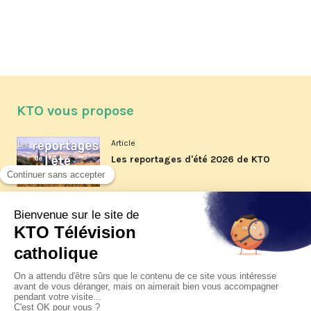
KTO vous propose
Article
Les reportages d'été 2026 de KTO
Article
La visite pastorale du pape Léon
XIV à Assise à suivre sur KTO le
jeudi 6 août
Article
Le pape en Uruguay, Argentine et
Pérou du 6 au 17 novembre 2026