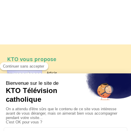
KTO vous propose
Article
Les reportages d'été 2026 de KTO
Article
La visite pastorale du pape Léon
XIV à Assise à suivre sur KTO le
jeudi 6 août
Article