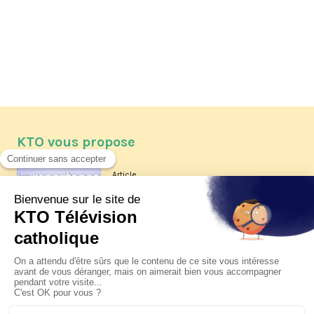
KTO vous propose
Article
Les reportages d'été 2026 de KTO
Article
La visite pastorale du pape Léon
XIV à Assise à suivre sur KTO le
jeudi 6 août
Article