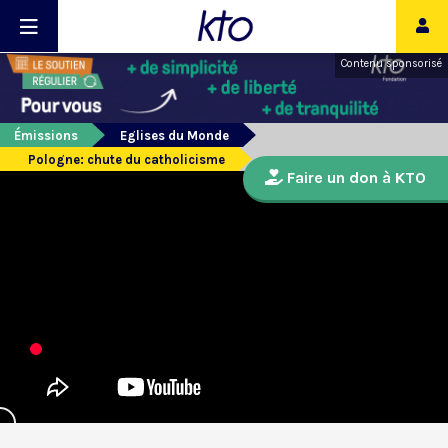
Contenu sponsorisé
Émissions
Eglises du Monde
Pologne: chute du catholicisme
Faire un don à KTO