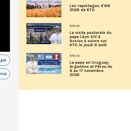
Les reportages d'été
2026 de KTO
Article
La visite pastorale du
pape Léon XIV à
Assise à suivre sur
KTO le jeudi 6 août
Article
ager
Le pape en Uruguay,
Argentine et Pérou du
6 au 17 novembre
list
2026