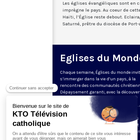
Les églises évangéliques sont en c
imprègne le pays. Au coeur de cett
Haïti, l’Église reste debout. Eclai
Saturné, prêtre du diocèse de Port-
Eglises du Mond
Chaque semaine, Églises du monde invit
s’immerger dans la vie d’un pays, à la
rencontre des communautés chrétienn
Dépaysement garanti, avec la découver
des spécificités et du rayonnement de
l’Église catholique ou de ses difficultés.
delà de l’actualité, il s’agit aussi de
comprendre les grands enjeux du pays 
contribution que les chrétiens peuvent
apporter à la société. Présenté par Mar
Fontenille chaque jeudi à 21h45.