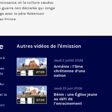
roissance, et la culture vaudou
e guerre non déclarée qui ronge
rage avec le père Robenson
au-Prince.
e
Autres vidéos de l'émission
e à
Jeudi 2 juillet 2026
Arménie : l’âme
es.
chrétienne d’une
27:00
te
nation
 Au-
Jeudi 25 juin 2026
Bénin : une Église jeune
et la
au défi de
27:03
l’enracinement
ion