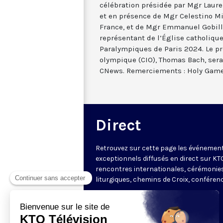
célébration présidée par Mgr Lauren
et en présence de Mgr Celestino Mi
France, et de Mgr Emmanuel Gobill
représentant de l’Église catholiqu
Paralympiques de Paris 2024. Le pr
olympique (CIO), Thomas Bach, ser
CNews. Remerciements : Holy Game
Direct
Retrouvez sur cette page les événemen
exceptionnels diffusés en direct sur KTO
rencontres internationales, cérémonie
liturgiques, chemins de Croix, conféren
Cliquez ici pour accéder au
direct de la
chaîne
.