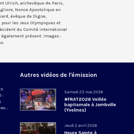
t Ulrich, archevêque de Paris,
gliore, Nonce Apostolique en
iard, évêque de Digne,
e pour les Jeux Olympiques et
ésident du Comité international
a également présent. Images :
s.
Autres vidéos de l'émission
ts
Samedi 23 mai 2026
 :
#FRAT2026 Veillée
s
baptismale à Jambville
ces…
(Yvelines)
Jeudi 2 avril 2026
Heure Sainte à