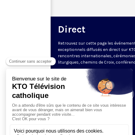
Direct
Retrouvez sur cette page les événemen
exceptionnels diffusés en direct sur KTO
rencontres internationales, cérémonie
liturgiques, chemins de Croix, conféren
Cliquez ici pour accéder au
direct de la
chaîne
.
Visiter la page de l'émission