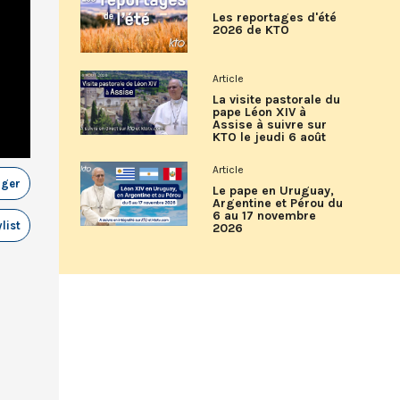
Les reportages d'été
2026 de KTO
Article
La visite pastorale du
pape Léon XIV à
Assise à suivre sur
KTO le jeudi 6 août
Article
ager
Le pape en Uruguay,
Argentine et Pérou du
6 au 17 novembre
list
2026