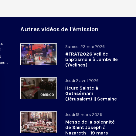
Autres vidéos de l'émission
ts
Samedi 23 mai 2026
 :
#FRAT2026 Veillée
s
baptismale à Jambville
ces…
(Yvelines)
Jeudi 2 avril 2026
Heure Sainte à
Gethsémani
01:15:00
(Jérusalem) || Semaine
sainte 2026
Jeudi 19 mars 2026
Messe de la solennité
de Saint Joseph à
Nazareth - 19 mars