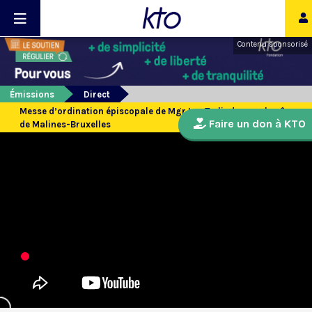
Contenu sponsorisé
Émissions
Direct
Messe d’ordination épiscopale de Mgr Luc Terlinden, archevêque
Faire un don à KTO
de Malines-Bruxelles