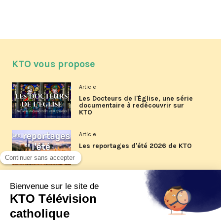
KTO vous propose
Article
Les Docteurs de l'Église, une série
documentaire à redécouvrir sur
KTO
Article
Les reportages d'été 2026 de KTO
Article
La visite pastorale du pape Léon
XIV à Assise à suivre sur KTO le
jeudi 6 août