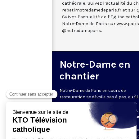
cathédrale. Suivez l’actualité du ch
rebatirnotredamedeparis.fr et sur
Suivez l’actualité de l’Eglise catho
Notre-Dame de Paris sur www.paris.
@notredameparis.
Notre-Dame en
chantier
Notre-Dame de Paris en cours de
restauration se dévoile pas à pas, au fil
rencontres avec les charpentiers, les
couvreurs, les sculpteurs, les artisans,
bien qu’avec les responsables ecclésia
ceux engagés dans l’aménagement
liturgique ou dans le projet d’accueil de
pèlerins et des touristes. Retrouvez ceu