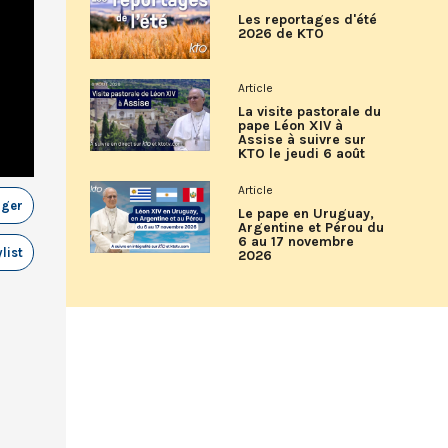
Les reportages d'été
2026 de KTO
Article
La visite pastorale du
pape Léon XIV à
Assise à suivre sur
KTO le jeudi 6 août
Article
ager
Le pape en Uruguay,
Argentine et Pérou du
6 au 17 novembre
list
2026