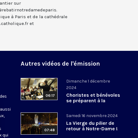
antier sur
 @rebatirnotredamedeparis.
lique à Paris et de la cathédrale
catholique.fr et
Autres vidéos de l'émission
Dimanche 1 décembre
2024
Choristes et bénévoles
06:17
 des
se préparent à la
réouverture de Notre-
 aussi
Dame
ux,
Samedi 16 novembre 2024
La Vierge du pilier de
retour à Notre-Dame !
s
07:48
x qui