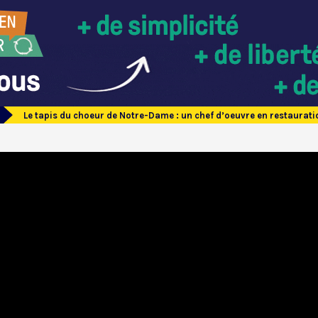
Le tapis du choeur de Notre-Dame : un chef d’oeuvre en restaurati