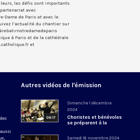
ouleurs, les défis sont importants
n partenariat avec
re-Dame de Paris et avec le
uivez l’actualité du chantier sur
 @rebatirnotredamedeparis
lique à Paris et de la cathédrale
catholique.fr et
Autres vidéos de l'émission
Dimanche 1 décembre
2024
Choristes et bénévoles
06:17
 des
se préparent à la
réouverture de Notre-
 aussi
Dame
ux,
Samedi 16 novembre 2024