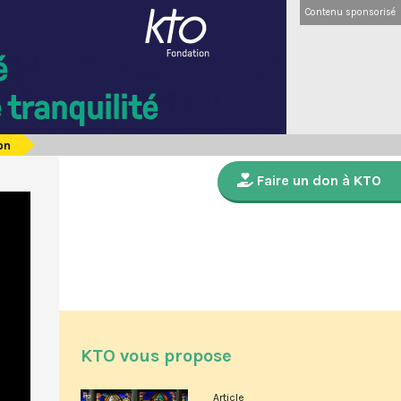
Contenu sponsorisé
on
Faire un don à KTO
KTO vous propose
Article