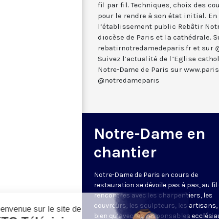
fil par fil. Techniques, choix des c
pour le rendre à son état initial. E
l’établissement public Rebâtir Not
diocèse de Paris et la cathédrale. S
rebatirnotredamedeparis.fr et sur
Suivez l’actualité de l’Eglise catho
Notre-Dame de Paris sur www.paris.
@notredameparis
Notre-Dame en
chantier
Notre-Dame de Paris en cours de
restauration se dévoile pas à pas, au fil
rencontres avec les charpentiers, les
couvreurs, les sculpteurs, les artisans,
bien qu’avec les responsables ecclésia