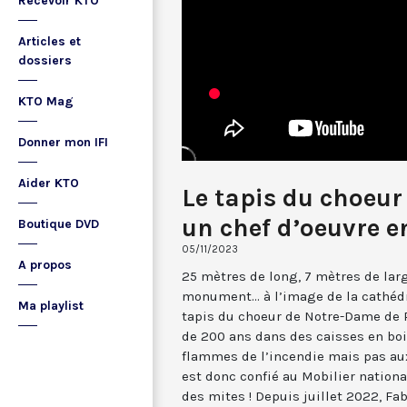
Recevoir KTO
Articles et
dossiers
KTO Mag
Donner mon IFI
Aider KTO
Le tapis du choeur
un chef d’oeuvre e
Boutique DVD
05/11/2023
A propos
25 mètres de long, 7 mètres de large
monument... à l’image de la cathédra
Ma playlist
tapis du choeur de Notre-Dame de P
de 200 ans dans des caisses en bois
flammes de l’incendie mais pas aux
est donc confié au Mobilier national
des mites ! Depuis juillet 2022, Fa