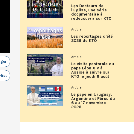
Les Docteurs de
l'Église, une série
documentaire à
redécouvrir sur KTO
Article
Les reportages d'été
2026 de KTO
Article
ager
La visite pastorale du
pape Léon XIV à
Assise à suivre sur
list
KTO le jeudi 6 août
Article
Le pape en Uruguay,
Argentine et Pérou du
6 au 17 novembre
2026