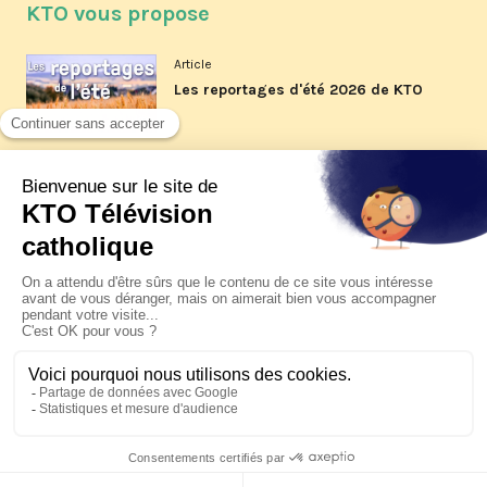
KTO vous propose
Article
Les reportages d'été 2026 de KTO
Article
La visite pastorale du pape Léon
XIV à Assise à suivre sur KTO le
jeudi 6 août
Article
Le pape en Uruguay, Argentine et
Pérou du 6 au 17 novembre 2026
© KTO 2026 —
Contact
—
Mentions légales