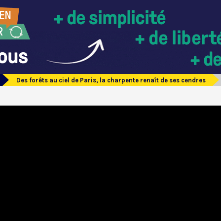
Des forêts au ciel de Paris, la charpente renaît de ses cendres