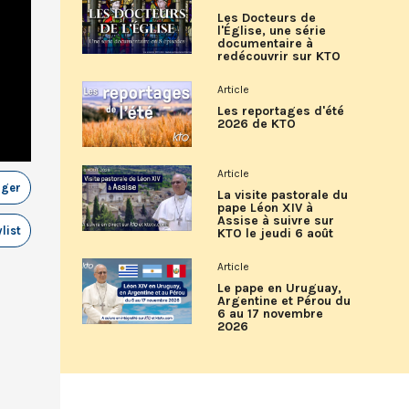
Les Docteurs de
l'Église, une série
documentaire à
redécouvrir sur KTO
Article
Les reportages d'été
2026 de KTO
Article
ager
La visite pastorale du
pape Léon XIV à
Assise à suivre sur
list
KTO le jeudi 6 août
Article
Le pape en Uruguay,
Argentine et Pérou du
6 au 17 novembre
2026