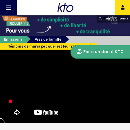
Contenu sponsorisé
Émissions
Vies de famille
Témoins de mariage : quel est leur rôle ? (2/3)
Faire un don à KTO