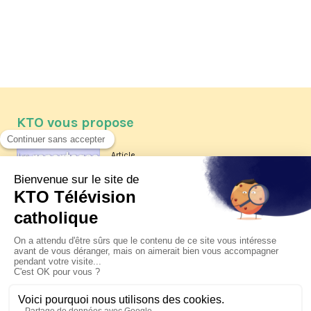
KTO vous propose
Article
Les reportages d'été 2026 de KTO
Article
La visite pastorale du pape Léon
XIV à Assise à suivre sur KTO le
jeudi 6 août
Article
Le pape en Uruguay, Argentine et