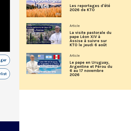
Les reportages d'été
2026 de KTO
Article
La visite pastorale du
pape Léon XIV à
Assise à suivre sur
KTO le jeudi 6 août
Article
ager
Le pape en Uruguay,
Argentine et Pérou du
6 au 17 novembre
list
2026