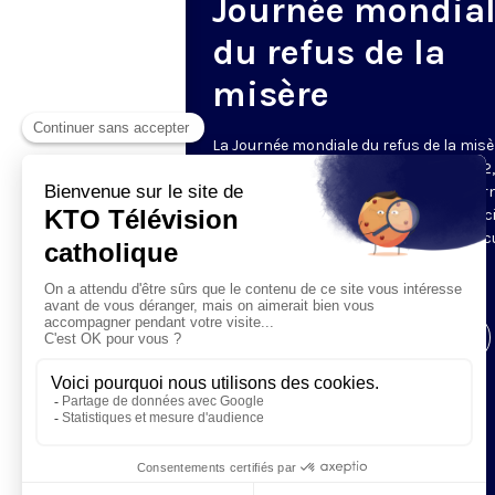
Journée mondia
du refus de la
misère
La Journée mondiale du refus de la misè
célébrée chaque 17 octobre depuis 1992,
donne la parole aux personnes concer
par la pauvreté. À l’invitation de l’assoc
ATD Quart Monde, elle incite aussi chac
s’engager pour la justice, la paix et la
protection de la planète.
Visiter la page de l'émission