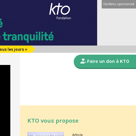
Contenu sponsorisé
ous les jours »
Faire un don à KTO
KTO vous propose
Article