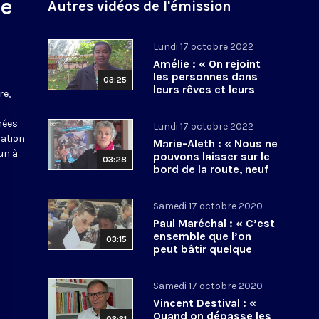
le
Autres vidéos de l'émission
Lundi 17 octobre 2022
Amélie : « On rejoint
les personnes dans
03:25
leurs rêves et leurs
re,
espoirs »
nées
Lundi 17 octobre 2022
iation
Marie-Aleth : « Nous ne
un à
pouvons laisser sur le
03:28
bord de la route, neuf
millions de personnes
»
Samedi 17 octobre 2020
Paul Maréchal : « C’est
ensemble que l’on
03:15
peut bâtir quelque
chose »
Samedi 17 octobre 2020
Vincent Destival : «
Quand on dépasse les
03:31