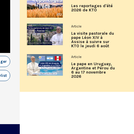
Les reportages d'été
2026 de KTO
Article
La visite pastorale du
pape Léon XIV à
Assise à suivre sur
KTO le jeudi 6 août
Article
ager
Le pape en Uruguay,
Argentine et Pérou du
6 au 17 novembre
list
2026