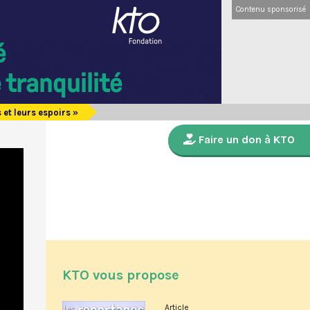
Contenu sponsorisé
 et leurs espoirs »
Faire un don à KTO
KTO vous propose
Article