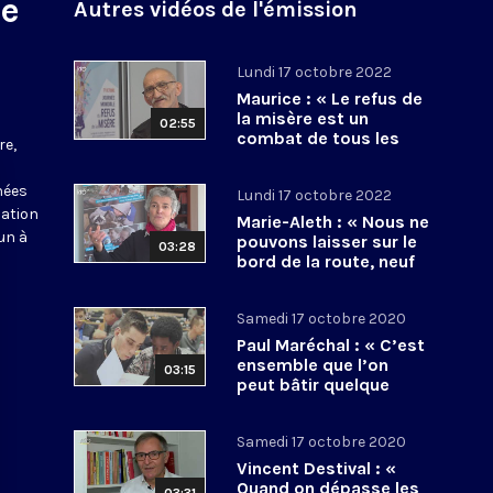
le
Autres vidéos de l'émission
Lundi 17 octobre 2022
Maurice : « Le refus de
la misère est un
02:55
combat de tous les
re,
jours »
nées
Lundi 17 octobre 2022
iation
Marie-Aleth : « Nous ne
un à
pouvons laisser sur le
03:28
bord de la route, neuf
millions de personnes
»
Samedi 17 octobre 2020
Paul Maréchal : « C’est
ensemble que l’on
03:15
peut bâtir quelque
chose »
Samedi 17 octobre 2020
Vincent Destival : «
Quand on dépasse les
03:31