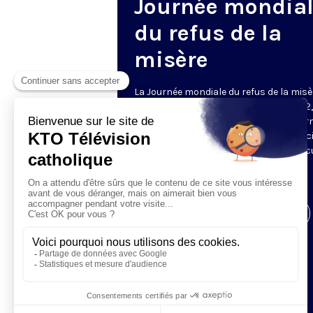
Journée mondia
du refus de la
misère
La Journée mondiale du refus de la misè
célébrée chaque 17 octobre depuis 1992,
donne la parole aux personnes concer
par la pauvreté. À l’invitation de l’assoc
ATD Quart Monde, elle incite aussi chac
s’engager pour la justice, la paix et la
protection de la planète.
Visiter la page de l'émission