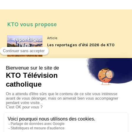
KTO vous propose
Article
Les reportages d'été 2026 de KTO
Article
La visite pastorale du pape Léon
XIV à Assise à suivre sur KTO le
jeudi 6 août
Article
Le pape en Uruguay, Argentine et
Pérou du 6 au 17 novembre 2026