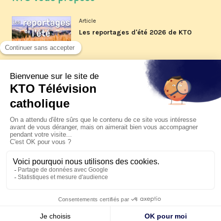
Article
Les reportages d'été 2026 de KTO
Article
La visite pastorale du pape Léon
XIV à Assise à suivre sur KTO le
jeudi 6 août
Article
Le pape en Uruguay, Argentine et
Pérou du 6 au 17 novembre 2026
© KTO 2026 —
Contact
—
Mentions légales