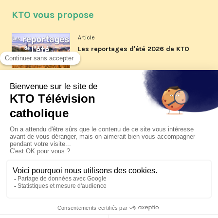
KTO vous propose
Article
Les reportages d'été 2026 de KTO
Article
La visite pastorale du pape Léon
XIV à Assise à suivre sur KTO le
jeudi 6 août
Article
Le pape en Uruguay, Argentine et
Pérou du 6 au 17 novembre 2026
© KTO 2026 —
Contact
—
Mentions légales