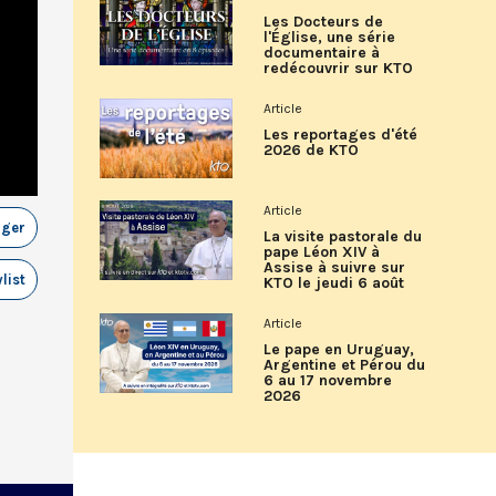
Les Docteurs de
l'Église, une série
documentaire à
redécouvrir sur KTO
Article
Les reportages d'été
2026 de KTO
Article
ager
La visite pastorale du
pape Léon XIV à
Assise à suivre sur
list
KTO le jeudi 6 août
Article
Le pape en Uruguay,
Argentine et Pérou du
6 au 17 novembre
2026