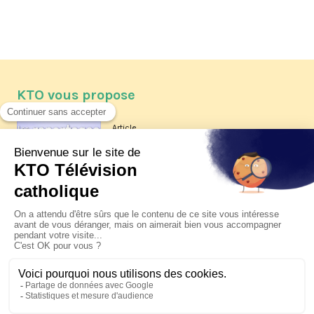
KTO vous propose
Article
Les reportages d'été 2026 de KTO
Article
La visite pastorale du pape Léon
XIV à Assise à suivre sur KTO le
jeudi 6 août
Article
Le pape en Uruguay, Argentine et
Pérou du 6 au 17 novembre 2026