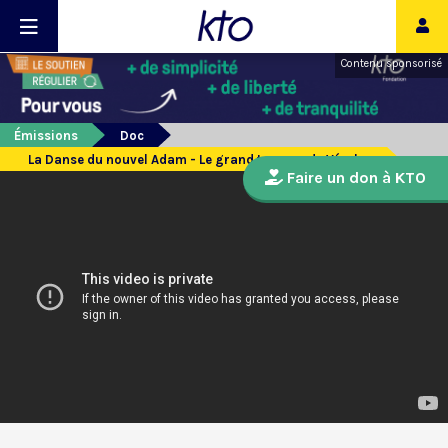
Contenu sponsorisé
Émissions
Doc
La Danse du nouvel Adam - Le grand tympan de Vézelay
Faire un don à KTO