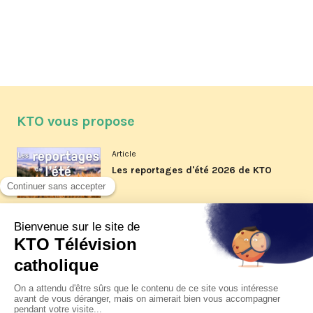
KTO vous propose
Article
Les reportages d'été 2026 de KTO
Article
La visite pastorale du pape Léon
XIV à Assise à suivre sur KTO le
jeudi 6 août
Article
Le pape en Uruguay, Argentine et
Pérou du 6 au 17 novembre 2026