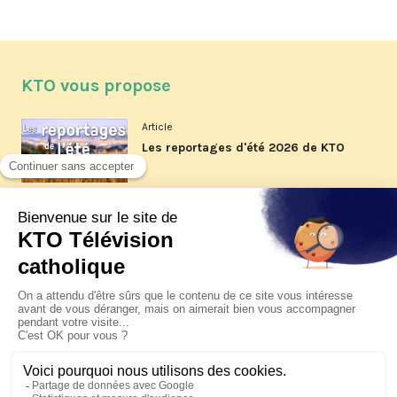
KTO vous propose
Article
Les reportages d'été 2026 de KTO
Article
La visite pastorale du pape Léon
XIV à Assise à suivre sur KTO le
jeudi 6 août
Article
Le pape en Uruguay, Argentine et
Pérou du 6 au 17 novembre 2026