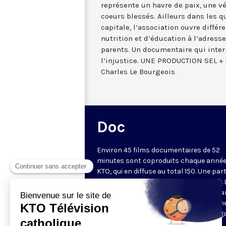
représente un havre de paix, une vé
coeurs blessés. Ailleurs dans les q
capitale, l’association ouvre différ
nutrition et d’éducation à l’adress
parents. Un documentaire qui interp
l’injustice. UNE PRODUCTION SEL + 
Charles Le Bourgeois
Doc
Environ 45 films documentaires de 52
minutes sont coproduits chaque année
KTO, qui en diffuse au total 150. Une part
d'entre eux est disponible sur Internet. 
chaîne privilégie des documents metta
valeur une vision chrétienne de l'homm
lecture des questions de société au reg
la doctrine sociale de l'Église, une