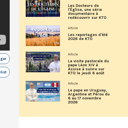
Les Docteurs de
l'Église, une série
documentaire à
redécouvrir sur KTO
Article
Les reportages d'été
2026 de KTO
Article
ager
La visite pastorale du
pape Léon XIV à
Assise à suivre sur
list
KTO le jeudi 6 août
Article
Le pape en Uruguay,
Argentine et Pérou du
6 au 17 novembre
2026