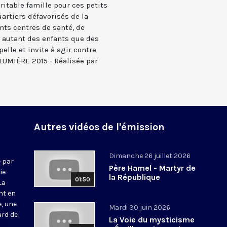
ritable famille pour ces petits
uartiers défavorisés de la
ents centres de santé, de
e autant des enfants que des
elle et invite à agir contre
LUMIÈRE 2015 - Réalisée par
Autres vidéos de l'émission
Dimanche 26 juillet 2026
 par
Père Hamel - Martyr de
ie
la République
01:50
La
nt en
e, une
Mardi 30 juin 2026
ard de
La Voie du mysticisme