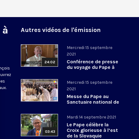
 à
Autres vidéos de l'émission
Mercredi 15 septembre
2021
Conférence de presse
24:02
du voyage du Pape à
nçois
Budapest et en
ouvrez
Slovaquie
les
Mercredi 15 septembre
aux.
2021
Messe du Pape au
Sanctuaire national de
Šaštin en Slovaquie
Mardi 14 septembre 2021
Le Pape célèbre la
Croix glorieuse à l’est
03:43
de la Slovaquie