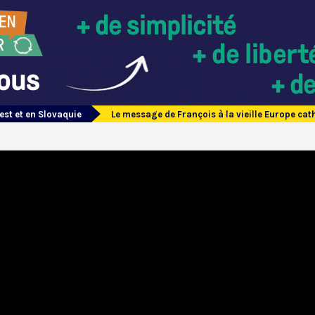
est et en Slovaquie
Le message de François à la vieille Europe cat