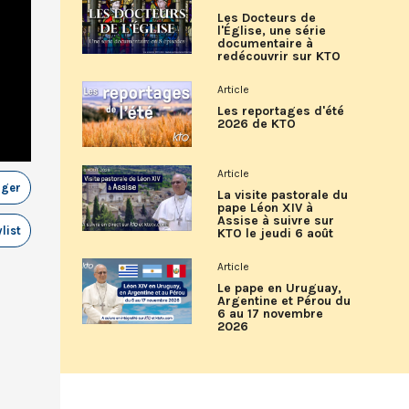
Les Docteurs de
l'Église, une série
documentaire à
redécouvrir sur KTO
Article
Les reportages d'été
2026 de KTO
Article
ager
La visite pastorale du
pape Léon XIV à
Assise à suivre sur
list
KTO le jeudi 6 août
Article
Le pape en Uruguay,
Argentine et Pérou du
6 au 17 novembre
2026