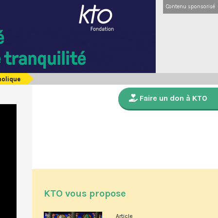
Contenu sponsorisé
holique
Faire un don à KTO
KTO vous propose
Article