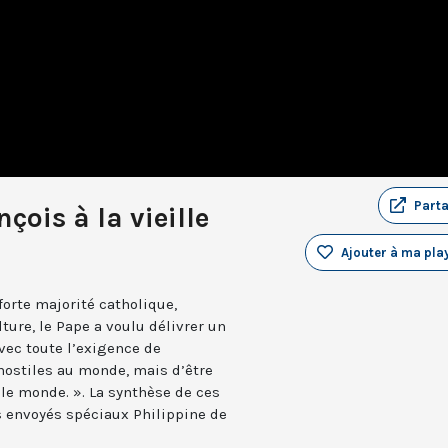
Part
çois à la vieille
Ajouter à ma play
forte majorité catholique,
lture, le Pape a voulu délivrer un
ec toute l’exigence de
e hostiles au monde, mais d’être
 le monde. ». La synthèse de ces
s envoyés spéciaux Philippine de