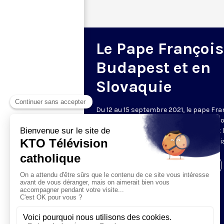
Le Pape François
Budapest et en
Slovaquie
Du 12 au 15 septembre 2021, le pape Fra
se rend en Hongrie et en Slovaquie. Déc
les événements retransmis par KTO et 
flashs quotidiens de nos envoyés spéci
Visiter la page de l'émission