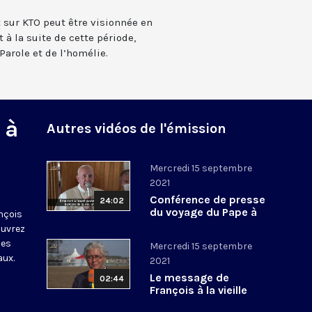
t sur KTO peut être visionnée en
 à la suite de cette période,
Parole et de l’homélie.
 à
Autres vidéos de l'émission
Mercredi 15 septembre
2021
Conférence de presse
24:02
du voyage du Pape à
nçois
Budapest et en
ouvrez
Slovaquie
les
Mercredi 15 septembre
aux.
2021
Le message de
02:44
François à la vieille
Europe catholique