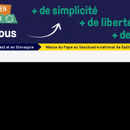
est et en Slovaquie
Messe du Pape au Sanctuaire national de Šašt