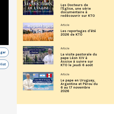
Les Docteurs de
l'Église, une série
documentaire à
redécouvrir sur KTO
Article
Les reportages d'été
2026 de KTO
Article
ager
La visite pastorale du
pape Léon XIV à
Assise à suivre sur
list
KTO le jeudi 6 août
Article
Le pape en Uruguay,
Argentine et Pérou du
6 au 17 novembre
2026