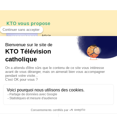
KTO vous propose
Article
Les reportages d'été 2026 de KTO
Article
La visite pastorale du pape Léon
XIV à Assise à suivre sur KTO le
jeudi 6 août
Article
Le pape en Uruguay, Argentine et
Pérou du 6 au 17 novembre 2026