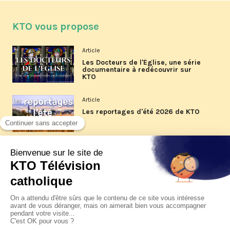
KTO vous propose
Article
Les Docteurs de l'Église, une série
documentaire à redécouvrir sur
KTO
Article
Les reportages d'été 2026 de KTO
Article
La visite pastorale du pape Léon
XIV à Assise à suivre sur KTO le
jeudi 6 août
Article
Le pape en Uruguay, Argentine et
Pérou du 6 au 17 novembre 2026