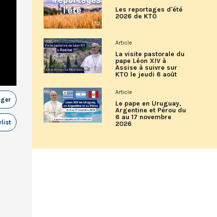
Les reportages d'été
2026 de KTO
Article
La visite pastorale du
pape Léon XIV à
Assise à suivre sur
KTO le jeudi 6 août
Article
ager
Le pape en Uruguay,
Argentine et Pérou du
6 au 17 novembre
list
2026