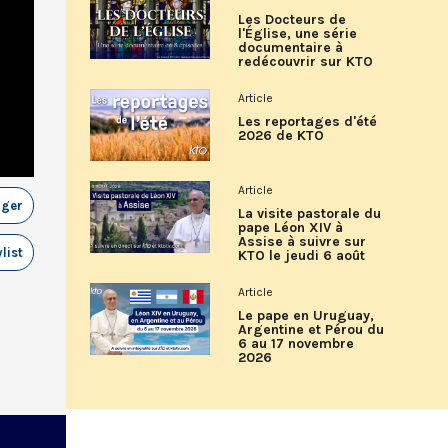
Les Docteurs de
l'Église, une série
documentaire à
redécouvrir sur KTO
Article
Les reportages d'été
2026 de KTO
Article
ager
La visite pastorale du
pape Léon XIV à
Assise à suivre sur
list
KTO le jeudi 6 août
Article
Le pape en Uruguay,
Argentine et Pérou du
6 au 17 novembre
2026