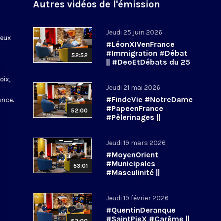
Autres vidéos de l'émission
Jeudi 25 juin 2026
ieux
#LéonXIVenFrance
s
#Immigration #Débat
52:52
|| #DeoEtDébats du 25
juin 2026
oix,
Jeudi 21 mai 2026
#FindeVie #NotreDame
ance.
#PapeenFrance
52:00
#Pèlerinages ||
#DeoEtDébats du 21
mai 2026
Jeudi 19 mars 2026
#MoyenOrient
#Municipales
53:01
#Masculinité ||
#DeoetDébats du 19
mars 2026
Jeudi 19 février 2026
#QuentinDeranque
#SaintPieX #Carême ||
52:00