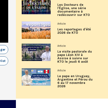
Les Docteurs de
l'Église, une série
documentaire à
redécouvrir sur KTO
Article
Les reportages d'été
2026 de KTO
Article
ager
La visite pastorale du
pape Léon XIV à
Assise à suivre sur
list
KTO le jeudi 6 août
Article
Le pape en Uruguay,
Argentine et Pérou du
6 au 17 novembre
2026