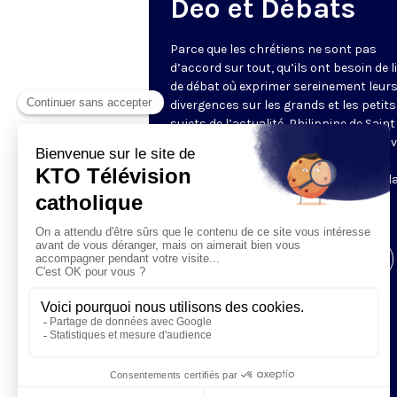
Deo et Débats
Parce que les chrétiens ne sont pas
d’accord sur tout, qu’ils ont besoin de l
de débat où exprimer sereinement leur
divergences sur les grands et les petits
sujets de l’actualité, Philippine de Saint
Pierre réunit chaque fois quatre à cinq v
fortes et libres. Ils confrontent
leur analyse avec franchise et bienveill
Animé par Philippine de Saint Pierre.
En direct. Un jeudi par mois.
Visiter la page de l'émission