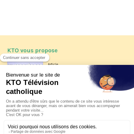
KTO vous propose
Article
Les reportages d'été 2026 de KTO
Article
La visite pastorale du pape Léon
XIV à Assise à suivre sur KTO le
jeudi 6 août
Article
Le pape en Uruguay, Argentine et
Pérou du 6 au 17 novembre 2026