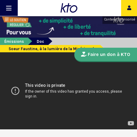
Contenu sponsorisé
Émissions
Doc
Soeur Faustine, à la lumière de la Miséricorde
Faire un don à KTO