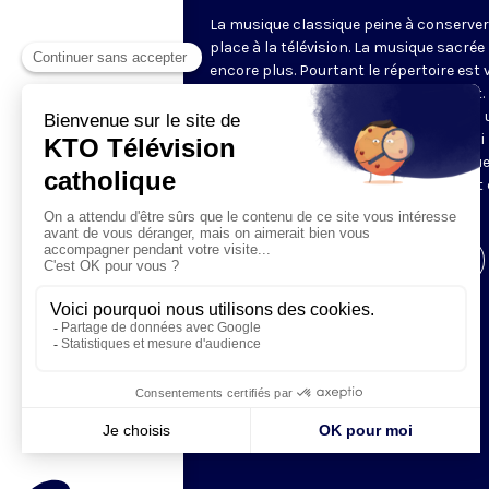
La musique classique peine à conserve
place à la télévision. La musique sacrée
encore plus. Pourtant le répertoire est 
et le cercle des mélomanes bien vivant.
choisit de proposer chaque samedi – à 
heure raisonnable ! – un concert choisi
notre expert François Polgàr. Parce que
musique sacrée, c’est de la musique, et 
aussi un accès au sacré.
Visiter la page de l'émission