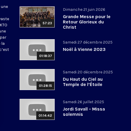
r une
Dimanche 21 juin 2026
Grande Messe pour le
vaste
Retour Glorieux du
57:23
 KTO
Christ
une
 par
Samedi 27 décembre 2025
 la
Noël à Vienne 2023
c’est
01:18:37
Samedi 20 décembre 2025
Du Haut du Ciel au
Temple de l’Étoile
01:28:15
Samedi 26 juillet 2025
Jordi Savall - Missa
solemnis
01:14:42