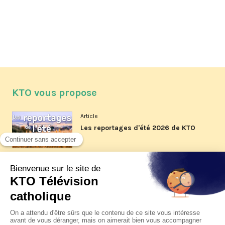
KTO vous propose
Article
Les reportages d'été 2026 de KTO
Article
La visite pastorale du pape Léon
XIV à Assise à suivre sur KTO le
jeudi 6 août
Article
Le pape en Uruguay, Argentine et