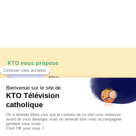
KTO vous propose
Article
Les reportages d'été 2026 de KTO
Article
La visite pastorale du pape Léon
XIV à Assise à suivre sur KTO le
jeudi 6 août
Article