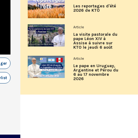
Les reportages d'été
2026 de KTO
Article
La visite pastorale du
pape Léon XIV à
Assise à suivre sur
KTO le jeudi 6 août
Article
ager
Le pape en Uruguay,
Argentine et Pérou du
6 au 17 novembre
list
2026