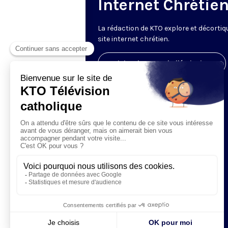
Internet Chrétie
La rédaction de KTO explore et décortiq
site internet chrétien.
Visiter la page de l'émission