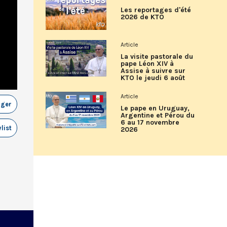
Les reportages d'été
2026 de KTO
Article
La visite pastorale du
pape Léon XIV à
Assise à suivre sur
KTO le jeudi 6 août
Article
ager
Le pape en Uruguay,
Argentine et Pérou du
6 au 17 novembre
list
2026