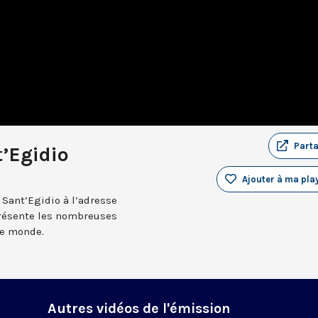
Part
t’Egidio
Ajouter à ma play
 Sant’Egidio à l’adresse
présente les nombreuses
le monde.
n
Autres vidéos de l'émission