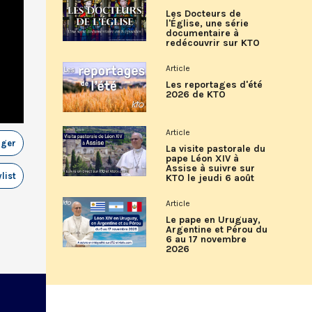
Les Docteurs de
l'Église, une série
documentaire à
redécouvrir sur KTO
Article
Les reportages d'été
2026 de KTO
Article
ager
La visite pastorale du
pape Léon XIV à
Assise à suivre sur
list
KTO le jeudi 6 août
Article
Le pape en Uruguay,
Argentine et Pérou du
6 au 17 novembre
2026